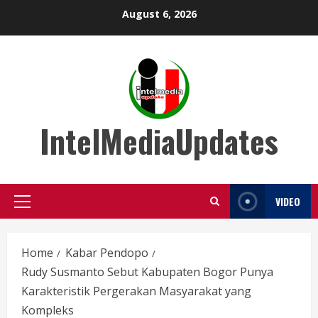
Skip
August 6, 2026
to
content
IntelMediaUpdates
VIDEO
Primary
Menu
Home
Kabar Pendopo
Rudy Susmanto Sebut Kabupaten Bogor Punya
Karakteristik Pergerakan Masyarakat yang
Kompleks