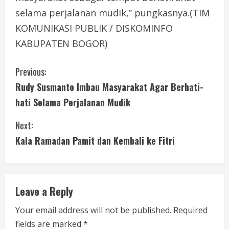
selama perjalanan mudik,” pungkasnya.(TIM
KOMUNIKASI PUBLIK / DISKOMINFO
KABUPATEN BOGOR)
C
Previous:
Rudy Susmanto Imbau Masyarakat Agar Berhati-
o
hati Selama Perjalanan Mudik
n
Next:
t
Kala Ramadan Pamit dan Kembali ke Fitri
i
n
Leave a Reply
u
Your email address will not be published.
Required
e
fields are marked
*