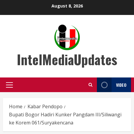
Skip
August 8, 2026
to
content
IntelMediaUpdates
VIDEO
Primary
Menu
Home
Kabar Pendopo
Bupati Bogor Hadiri Kunker Pangdam III/Siliwangi
ke Korem 061/Suryakencana