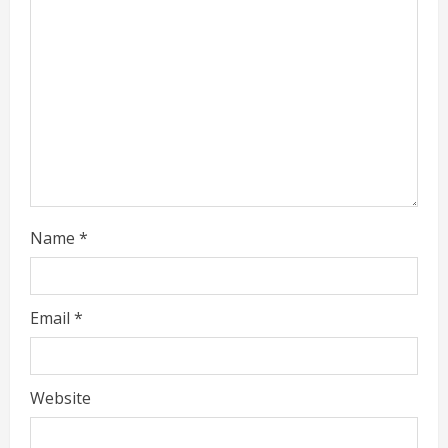
d
i
n
g
Name
*
Email
*
Website