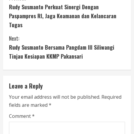
Rudy Susmanto Perkuat Sinergi Dengan
o
Paspampres RI, Jaga Keamanan dan Kelancaran
n
Tugas
t
Next:
i
Rudy Susmanto Bersama Pangdam III Siliwangi
Tinjau Kesiapan KKMP Pakansari
n
u
e
Leave a Reply
R
Your email address will not be published.
Required
fields are marked
*
e
Comment
*
a